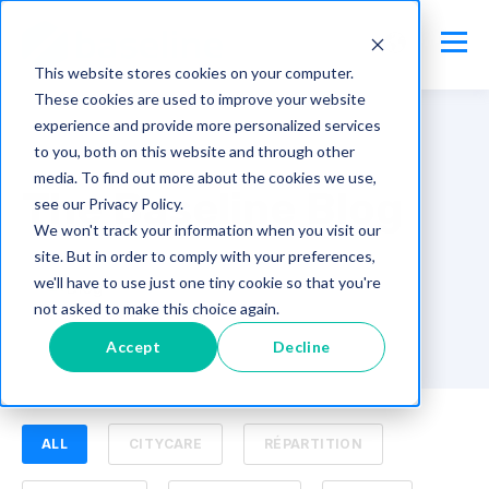
This website stores cookies on your computer.
These cookies are used to improve your website
experience and provide more personalized services
to you, both on this website and through other
media. To find out more about the cookies we use,
The Baseline Blog
see our Privacy Policy.
We won't track your information when you visit our
site. But in order to comply with your preferences,
we'll have to use just one tiny cookie so that you're
not asked to make this choice again.
Accept
Decline
ALL
CITYCARE
RÉPARTITION