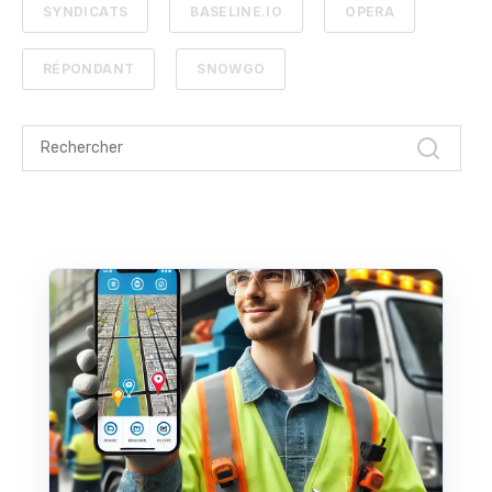
SYNDICATS
BASELINE.IO
OPERA
RÉPONDANT
SNOWGO