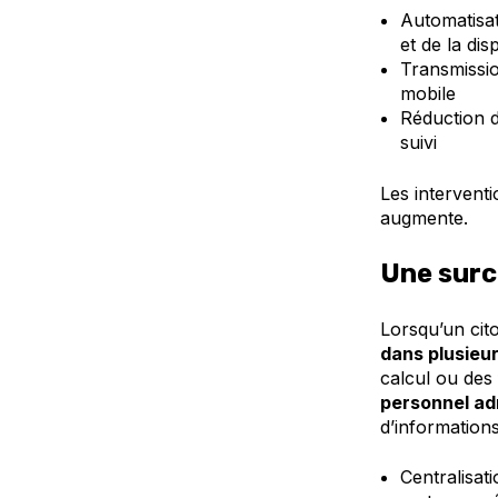
Automatisat
et de la dis
Transmissio
mobile
Réduction d
suivi
Les interventi
augmente.
Une surc
Lorsqu’un cit
dans plusieu
calcul ou des
personnel adm
d’informations
Centralisat