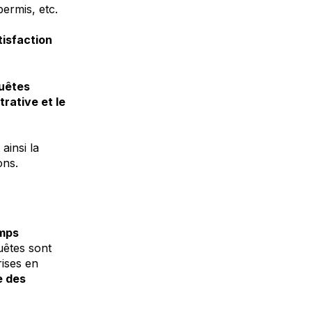
ermis, etc.
tisfaction
quêtes
trative et le
 ainsi la
ons.
emps
uêtes sont
rises en
e des