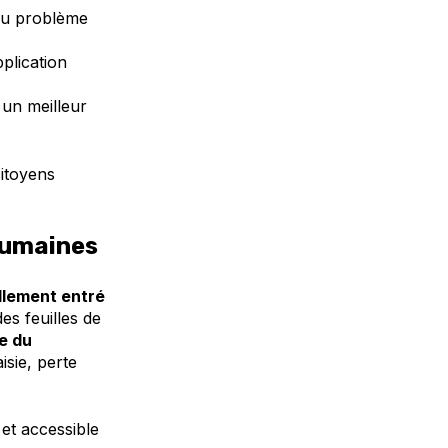
 du problème
plication
un meilleur
citoyens
humaines
lement entré
des feuilles de
e du
isie, perte
et accessible