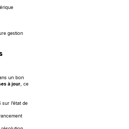
érique
ure gestion
s
Sans un bon
ses à jour
, ce
sur l’état de
’avancement
 résolution