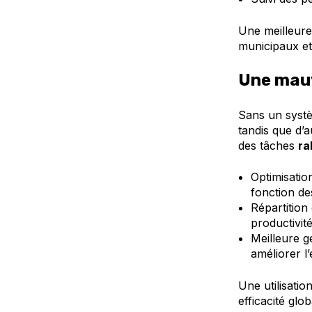
Une meilleure
municipaux et 
Une mauv
Sans un systè
tandis que d’a
des tâches
ra
Optimisatio
fonction des
Répartition 
productivit
Meilleure g
améliorer l’
Une utilisati
efficacité glob