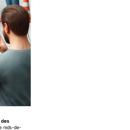
e des
e nids-de-