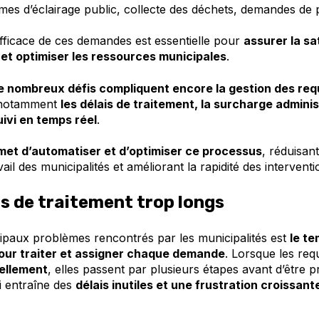
mes d’éclairage public, collecte des déchets, demandes de p
fficace de ces demandes est essentielle pour
assurer la sa
et optimiser les ressources municipales
.
e nombreux défis compliquent encore la gestion des re
 notamment
les délais de traitement, la surcharge adminis
ivi en temps réel
.
met d’automatiser et d’optimiser ce processus
, réduisant
ail des municipalités et améliorant la rapidité des interventi
is de traitement trop longs
cipaux problèmes rencontrés par les municipalités est
le t
our traiter et assigner chaque demande
. Lorsque les req
ellement
, elles passent par plusieurs étapes avant d’être p
i entraîne des
délais inutiles et une frustration croissant