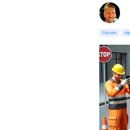
Citycare
rép