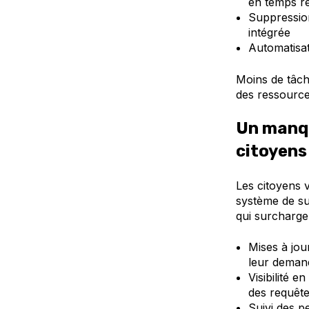
en temps ré
Suppression
intégrée
Automatisati
Moins de tâche
des ressourc
Un manqu
citoyens
Les citoyens 
système de su
qui surcharge 
Mises à jou
leur deman
Visibilité 
des requêt
Suivi des p