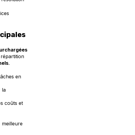
ices
cipales
surchargées
répartition
nels
.
 tâches en
 la
s coûts et
 meilleure