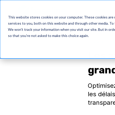
PROGRAMMES
This website stores cookies on your computer. These cookies are 
services to you, both on this website and through other media. To 
We won't track your information when you visit our site. But in orde
so that you're not asked to make this choice again.
Citycare
Les a
gran
Optimise
les délais
transpar