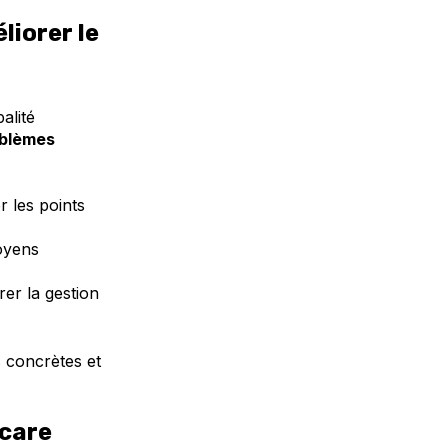
liorer le
palité
roblèmes
r les points
oyens
rer la gestion
 concrètes et
ycare