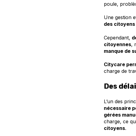
poule, problè
Une gestion e
des citoyens 
Cependant,
d
citoyennes
,
manque de su
Citycare per
charge de trav
Des déla
L’un des prin
nécessaire p
gérées manu
charge, ce qu
citoyens
.