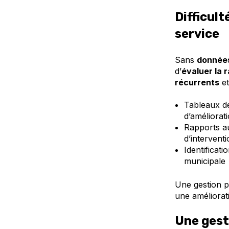
Difficult
service
Sans
données
d’
évaluer la r
récurrents
et
Tableaux de
d’améliorat
Rapports au
d’interventi
Identificat
municipale
Une gestion p
une améliorat
Une gest