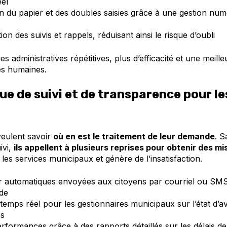
el
 du papier et des doubles saisies grâce à une gestion num
on des suivis et rappels, réduisant ainsi le risque d’oubli
s administratives répétitives, plus d’efficacité et une meille
es humaines.
e de suivi et de transparence pour le
veulent savoir
où en est le traitement de leur demande
. 
ivi,
ils appellent à plusieurs reprises pour obtenir des mi
les services municipaux et génère de l’insatisfaction.
r automatiques envoyées aux citoyens par courriel ou SMS 
de
en temps réel pour les gestionnaires municipaux sur l’état d
es
erformances grâce à des rapports détaillés sur les délais de