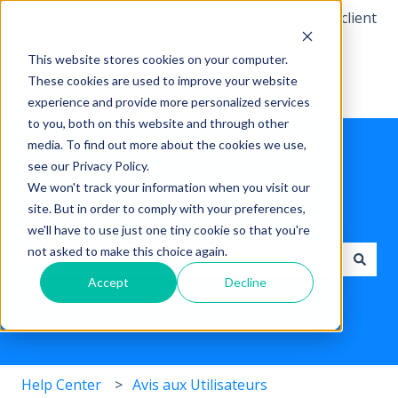
Français
Afficher le sous-menu pour les traductions
Portail client
This website stores cookies on your computer.
These cookies are used to improve your website
experience and provide more personalized services
to you, both on this website and through other
media. To find out more about the cookies we use,
see our Privacy Policy.
We won't track your information when you visit our
site. But in order to comply with your preferences,
Hello, how can we help you ?
we'll have to use just one tiny cookie so that you're
not asked to make this choice again.
Accept
Decline
Il n'y a aucune suggestion car le champ de recherche 
Help Center
Avis aux Utilisateurs